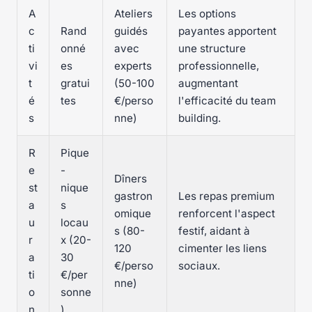
A
Ateliers
Les options
c
Rand
guidés
payantes apportent
ti
onné
avec
une structure
vi
es
experts
professionnelle,
t
gratui
(50-100
augmentant
é
tes
€/perso
l'efficacité du team
s
nne)
building.
R
Pique
e
-
Dîners
st
nique
gastron
Les repas premium
a
s
omique
renforcent l'aspect
u
locau
s (80-
festif, aidant à
r
x (20-
120
cimenter les liens
a
30
€/perso
sociaux.
ti
€/per
nne)
o
sonne
n
)