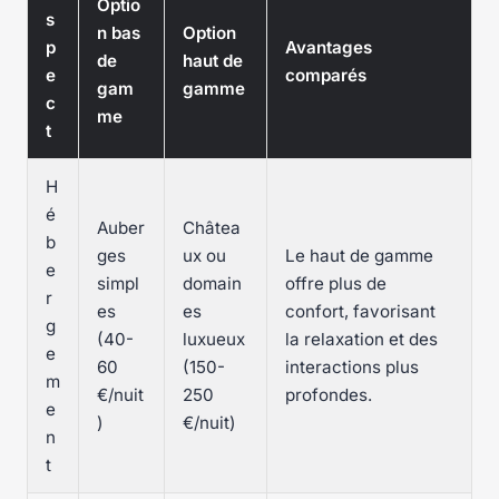
Optio
s
n bas
Option
p
Avantages
de
haut de
e
comparés
gam
gamme
c
me
t
H
é
Auber
Châtea
b
ges
ux ou
Le haut de gamme
e
simpl
domain
offre plus de
r
es
es
confort, favorisant
g
(40-
luxueux
la relaxation et des
e
60
(150-
interactions plus
m
€/nuit
250
profondes.
e
)
€/nuit)
n
t