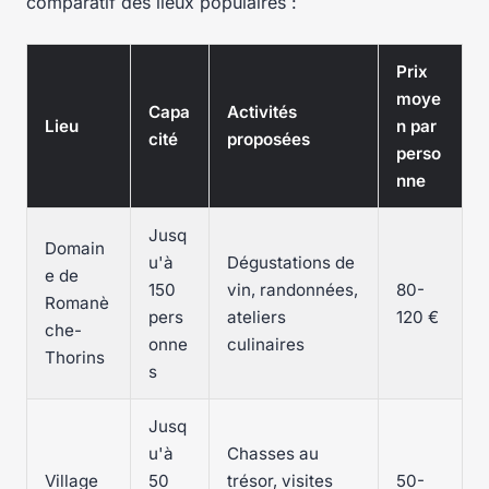
comparatif des lieux populaires :
Prix
moye
Capa
Activités
Lieu
n par
cité
proposées
perso
nne
Jusq
Domain
u'à
Dégustations de
e de
150
vin, randonnées,
80-
Romanè
pers
ateliers
120 €
che-
onne
culinaires
Thorins
s
Jusq
u'à
Chasses au
Village
50
trésor, visites
50-