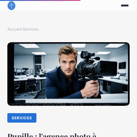
Accueil
›
Services
SERVICES
Pupille : l'agence photo à