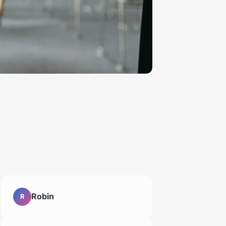
Robin
R