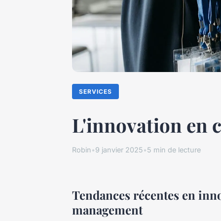
SERVICES
L'innovation en
Robin
•
9 janvier 2025
•
5 min de lecture
Tendances récentes en inno
management