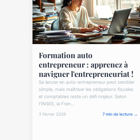
Formation auto
entrepreneur : apprenez à
naviguer l'entrepreneuriat !
Se lancer en auto-entrepreneur peut sembler
simple, mais maîtriser les obligations fiscales
et comptables reste un défi majeur. Selon
l'INSEE, la Fran...
3 février 2026
7 min de lecture →