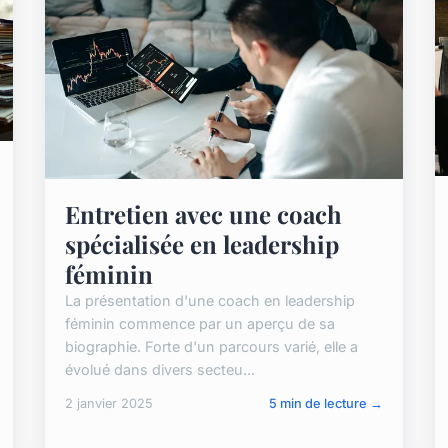
Entretien avec une coach
spécialisée en leadership
féminin
La présentation d'une coach en leadership
féminin commence par un aperçu de sa
biographie. Forte d'un parcours varié, elle a
évolué dans divers secteu...
2 janvier 2025
5 min de lecture →