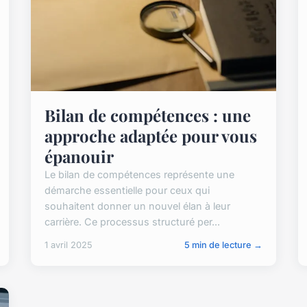
Bilan de compétences : une
approche adaptée pour vous
épanouir
Le bilan de compétences représente une
démarche essentielle pour ceux qui
souhaitent donner un nouvel élan à leur
carrière. Ce processus structuré per...
1 avril 2025
5 min de lecture →