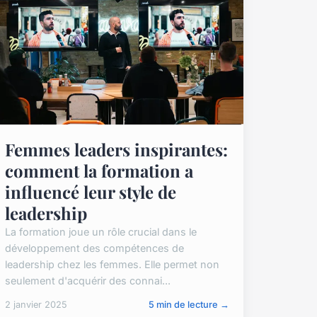
Femmes leaders inspirantes:
comment la formation a
influencé leur style de
leadership
La formation joue un rôle crucial dans le
développement des compétences de
leadership chez les femmes. Elle permet non
seulement d'acquérir des connai...
2 janvier 2025
5 min de lecture →