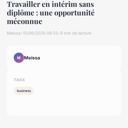
Travailler en intérim sans
diplôme : une opportunité
méconnue
Meissa
•
15/06/2026 08:32
•
9 min de lecture
Meissa
M
TAGS
business