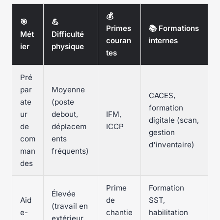
💰
🎯
💪
Primes
📚 Formations
Mét
Difficulté
couran
internes
ier
physique
tes
Pré
par
Moyenne
CACES,
ate
(poste
formation
ur
debout,
IFM,
digitale (scan,
de
déplacem
ICCP
gestion
com
ents
d'inventaire)
man
fréquents)
des
Prime
Formation
Élevée
Aid
de
SST,
(travail en
e-
chantie
habilitation
extérieur,