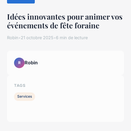
Idées innovantes pour animer vos
événements de fête foraine
Robin
•
21 octobre 2025
•
6 min de lecture
Robin
R
TAGS
Services