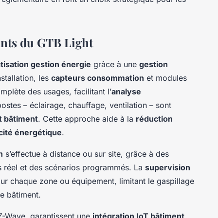
ants du GTB Light
isation gestion énergie
grâce à une
gestion
stallation, les
capteurs consommation
et modules
mplète des usages, facilitant l’
analyse
postes – éclairage, chauffage, ventilation – sont
nt bâtiment
. Cette approche aide à la
réduction
acité énergétique
.
n
s’effectue à distance ou sur site, grâce à des
s réel et des scénarios programmés. La
supervision
ur chaque zone ou équipement, limitant le gaspillage
e bâtiment.
-Wave, garantissent une
intégration IoT bâtiment