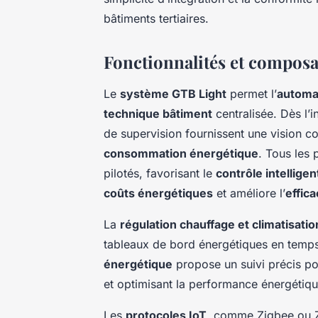
bâtiments tertiaires.
Fonctionnalités et compos
Le
système GTB Light
permet l’
automat
technique bâtiment
centralisée. Dès l’in
de supervision fournissent une vision co
consommation énergétique
. Tous les 
pilotés, favorisant le
contrôle intellige
coûts énergétiques
et améliore l’
effic
La
régulation chauffage et climatisatio
tableaux de bord énergétiques en temp
énergétique
propose un suivi précis po
et optimisant la performance énergétiqu
Les
protocoles IoT
, comme Zigbee ou Z