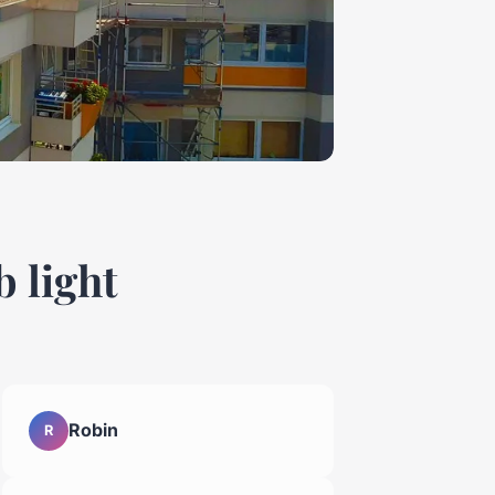
b light
Robin
R