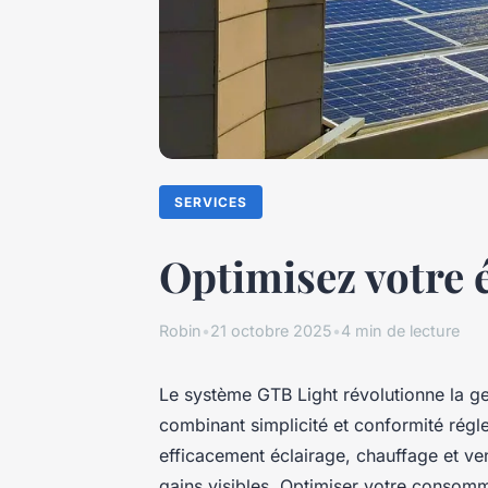
SERVICES
Optimisez votre é
Robin
•
21 octobre 2025
•
4 min de lecture
Le système GTB Light révolutionne la ge
combinant simplicité et conformité régl
efficacement éclairage, chauffage et ven
gains visibles. Optimiser votre consomm