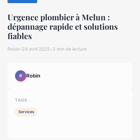
Urgence plombier à Melun :
dépannage rapide et solutions
fiables
Robin
•
24 avril 2025
•
3 min de lecture
Robin
R
TAGS
Services