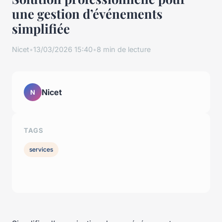
une gestion d’événements
simplifiée
Nicet
•
13/03/2026 15:40
•
8 min de lecture
Nicet
N
TAGS
services